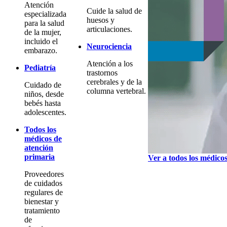
Atención
Cuide la salud de
especializada
huesos y
para la salud
articulaciones.
de la mujer,
incluido el
Neurociencia
embarazo.
Atención a los
Pediatría
trastornos
cerebrales y de la
Cuidado de
columna vertebral.
niños, desde
bebés hasta
adolescentes.
Todos los
médicos de
atención
primaria
Ver a todos los médico
Proveedores
de cuidados
regulares de
bienestar y
tratamiento
de