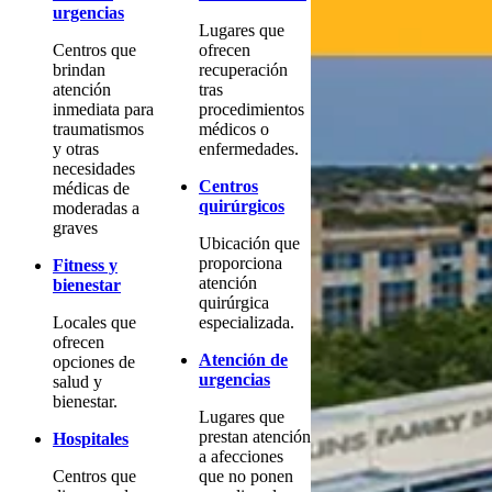
urgencias
Lugares que
Centros que
ofrecen
brindan
recuperación
atención
tras
inmediata para
procedimientos
traumatismos
médicos o
y otras
enfermedades.
necesidades
Centros
médicas de
quirúrgicos
moderadas a
graves
Ubicación que
proporciona
Fitness y
atención
bienestar
quirúrgica
Locales que
especializada.
ofrecen
Atención de
opciones de
urgencias
salud y
bienestar.
Lugares que
prestan atención
Hospitales
a afecciones
Centros que
que no ponen