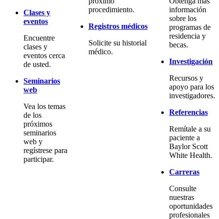
próximo
Obtenga más
procedimiento.
información
Clases y
sobre los
eventos
Registros médicos
programas de
residencia y
Encuentre
Solicite su historial
becas.
clases y
médico.
eventos cerca
Investigación
de usted.
Recursos y
Seminarios
apoyo para los
web
investigadores.
Vea los temas
Referencias
de los
próximos
Remítale a su
seminarios
paciente a
web y
Baylor Scott
regístrese para
White Health.
participar.
Carreras
Consulte
nuestras
oportunidades
profesionales