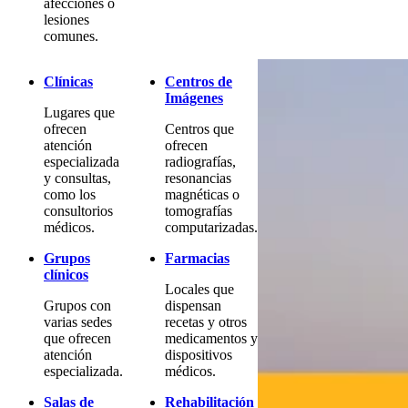
afecciones o
lesiones
comunes.
Clínicas
Centros de
Imágenes
Lugares que
ofrecen
Centros que
atención
ofrecen
especializada
radiografías,
y consultas,
resonancias
como los
magnéticas o
consultorios
tomografías
médicos.
computarizadas.
Grupos
Farmacias
clínicos
Locales que
Grupos con
dispensan
varias sedes
recetas y otros
que ofrecen
medicamentos y
atención
dispositivos
especializada.
médicos.
Salas de
Rehabilitación