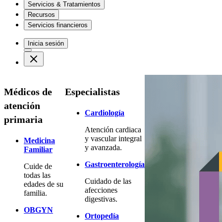
Servicios & Tratamientos
Recursos
Servicios financieros
Inicia sesión
Médicos de
Especialistas
atención
Cardiología
primaria
Atención cardiaca
y vascular integral
Medicina
y avanzada.
Familiar
Gastroenterología
Cuide de
todas las
Cuidado de las
edades de su
afecciones
familia.
digestivas.
OBGYN
Ortopedía