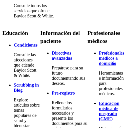
Consulte todos los
servicios que ofrece
Baylor Scott & White.
Educación
Información del
Profesionales
paciente
médicos
Condiciones
Directivas
Profesionales
Consulte las
avanzadas
médicos a
afecciones
domicilio
que atiende
Prepárese para su
Baylor Scott
futuro
Herramientas
& White.
documentando sus
e información
deseos.
para
Scrubbing in
profesionales
Blog
Pre-registro
médicos.
Explore
Rellene los
Educación
artículos sobre
formularios
médica de
temas
necesarios y
posgrado
populares de
presente los
(GME)
salud y
documentos para su
bienestar.