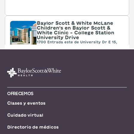
Baylor Scott & White McLane
Children's en Baylor Scott &
White Clinic - College Station
University Drive
1700 Entrada este de University Dr E 15,
primer piso, escritorio P, College Station,
TX, 77840
DIRECCIONES
979.207.3000
No se aceptan
pacientes sin cita
Ver horarios
previa
OFRECEMOS
Clases y eventos
Baylor Scott & White McLane
Children's en la Clínica Baylor
Cuidado virtual
Scott & White - Killeen
3801 Dr. Scott y White, Killeen, TX, 76543
Directorio de médicos
DIRECCIONES
877.724.5437