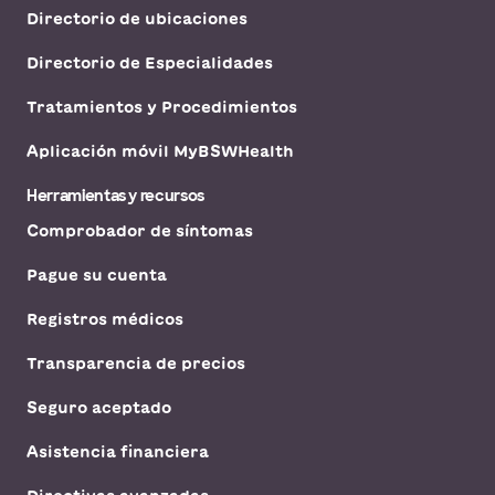
No se aceptan
Directorio de ubicaciones
pacientes sin cita
Ver horarios
previa
Directorio de Especialidades
Programar una cita
Tratamientos y Procedimientos
Aplicación móvil MyBSWHealth
Baylor Scott & White McLane
Children's en Baylor Scott &
Herramientas y recursos
White Clinic - Universidad de
Round Rock 425
Comprobador de síntomas
425 Piso de University Blvd 3, Round Rock,
TX, 78665
Pague su cuenta
DIRECCIONES
512.509.5437
No se aceptan
Registros médicos
pacientes sin cita
Ver horarios
previa
Transparencia de precios
Seguro aceptado
Baylor Scott & White McLane
Asistencia financiera
Children's en Baylor Scott &
White Specialty Clinic - Killeen