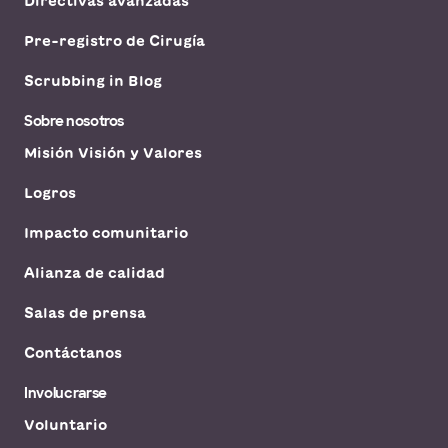
Directivas avanzadas
Hemingway
2405 s clear creek rd ste 310, killeen, tx,
76549
Pre-registro de Cirugía
DIRECCIONES
877.724.5437
No se aceptan
Scrubbing in Blog
pacientes sin cita
Ver horarios
previa
Sobre nosotros
Programar una cita
Misión Visión y Valores
Logros
Impacto comunitario
Clínica infantil Baylor Scott &
White McLane - Belton
1009 Parque Arbor, Belton, Texas, 76513
Alianza de calidad
DIRECCIONES
254.724.5437
Salas de prensa
No se aceptan
Contáctanos
pacientes sin cita
Ver horarios
previa
Involucrarse
Programar una cita
Voluntario