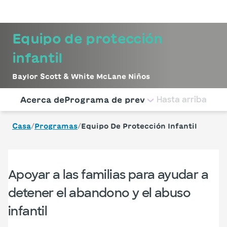
Iniciar sesión
Equipo de protección
infantil
Baylor Scott & White McLane Niños
Utilice esta navegación para saltar rápidamente a difere
Hasta arriba
Acerca de
Programa de prevención de bebés s
/
/
Casa
Programas
Equipo De Protección Infantil
Apoyar a las familias para ayudar a
detener el abandono y el abuso
infantil