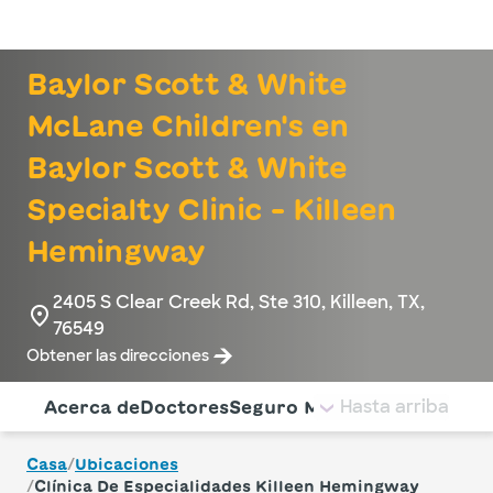
Iniciar sesión
Baylor Scott & White
McLane Children's en
Baylor Scott & White
Specialty Clinic - Killeen
Hemingway
2405 S Clear Creek Rd, Ste 310, Killeen, TX,
76549
Obtener las direcciones
Utilice esta navegación para saltar rápidamente a difere
Hasta arriba
Acerca de
Doctores
Seguro Médico
Servicios
Pag
/
Casa
Ubicaciones
/
Clínica De Especialidades Killeen Hemingway