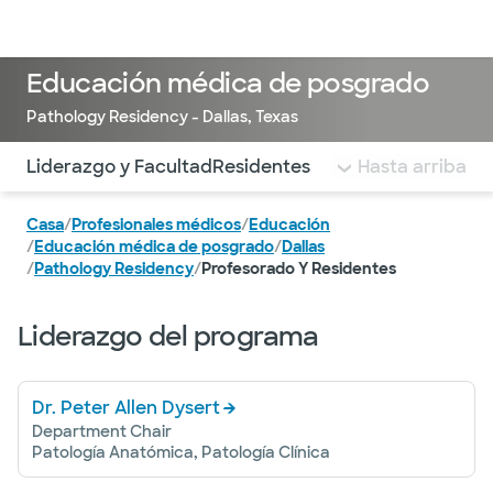
Médicos & Especialistas
Ubicaciones
Servicios & Tratami
Educación médica de posgrado
Pathology Residency - Dallas, Texas
Utilice esta navegación para saltar rápidamente a difere
Liderazgo y Facultad
Residentes
Hasta arriba
Casa
/
Profesionales médicos
/
Educación
/
Educación médica de posgrado
/
Dallas
/
Pathology Residency
/
Profesorado Y Residentes
Liderazgo del programa
Dr. Peter Allen Dysert
Department Chair
Patología Anatómica, Patología Clínica