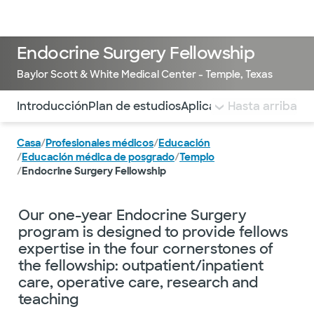
Médicos & Especialistas
Ubicaciones
Servicios & Tratami
Endocrine Surgery Fellowship
Baylor Scott & White Medical Center - Temple, Texas
Utilice esta navegación para saltar rápidamente a difere
Introducción
Plan de estudios
Aplicar
Profesorado y b
Hasta arriba
Casa
/
Profesionales médicos
/
Educación
/
Educación médica de posgrado
/
Templo
/
Endocrine Surgery Fellowship
Our one-year Endocrine Surgery
program is designed to provide fellows
expertise in the four cornerstones of
the fellowship: outpatient/inpatient
care, operative care, research and
teaching