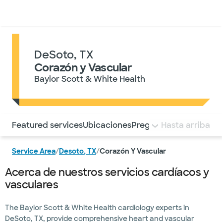
Médicos & Especialistas
Ubicaciones
Servicios & Tratami
DeSoto, TX
Corazón y Vascular
Baylor Scott & White Health
Utilice esta navegación para saltar rápidamente a difere
Featured services
Ubicaciones
Preguntas frecuentes
Hasta arriba
Service Area
/
Desoto, TX
/
Corazón Y Vascular
Acerca de nuestros servicios cardíacos y
vasculares
The Baylor Scott & White Health cardiology experts in
DeSoto, TX, provide comprehensive heart and vascular