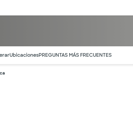
entos
Recursos
Servicios financieros
ntes secciones de la página. La sección activa actual es
erar
Ubicaciones
PREGUNTAS MÁS FRECUENTES
aca