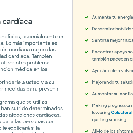
Aumenta tu energía
n cardíaca
Desarrollar habilid
eneficios, especialmente en
Sentirse mejor físi
da. Lo más importante es
ión cardíaca mejora las
Encontrar apoyo so
edad cardíaca. También
también padecen pr
ital por otro problema
ención médica en los
Ayudándole a volver 
rindarle a usted y a su
Mejorando tu salud
ar medidas para prevenir
Aumentar su confia
ograma que se utiliza
Making progress on 
 han sufrido determinados
lowering
Colesterol 
as afecciones cardíacas,
quitting smoking
o para las personas con
e explicará si la
Alivio de los sínto