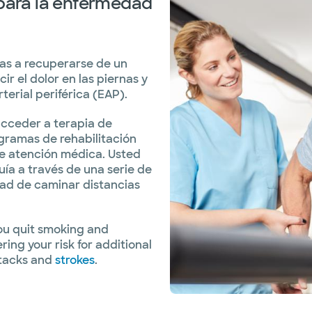
 para la enfermedad
nas a recuperarse de un
r el dolor en las piernas y
erial periférica (EAP).
acceder a terapia de
ogramas de rehabilitación
e atención médica. Usted
guía a través de una serie de
ad de caminar distancias
ou quit smoking and
ring your risk for additional
ttacks and
strokes
.