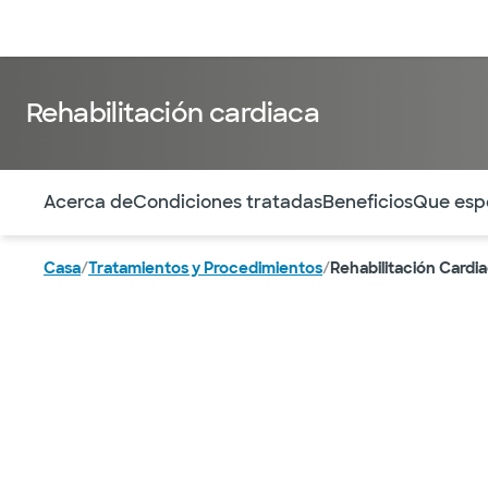
Médicos & Especialistas
Ubicaciones
Servicios & Tratami
Rehabilitación cardiaca
Utilice esta navegación para saltar rápidamente a difere
Acerca de
Condiciones tratadas
Beneficios
Que esp
Casa
/
Tratamientos y Procedimientos
/
Rehabilitación Cardi