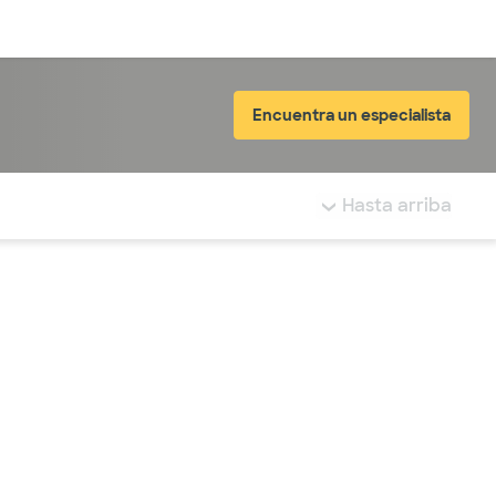
Inicia sesión
Encuentra un especialista
tá resaltada.
Hasta arriba