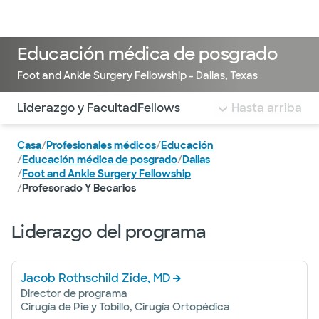
Médicos & Especialistas
Ubicaciones
Servicios & Tratami
Educación médica de posgrado
Foot and Ankle Surgery Fellowship - Dallas, Texas
Utilice esta navegación para saltar rápidamente a difere
Liderazgo y Facultad
Fellows
Hasta arriba
Casa
/
Profesionales médicos
/
Educación
/
Educación médica de posgrado
/
Dallas
/
Foot and Ankle Surgery Fellowship
/
Profesorado Y Becarios
Liderazgo del programa
Jacob Rothschild Zide, MD
Director de programa
Cirugía de Pie y Tobillo, Cirugía Ortopédica