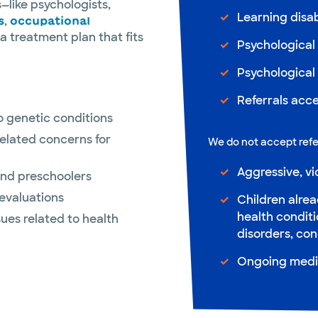
—like psychologists,
Learning disab
,
s
occupational
a treatment plan that fits
Psychological
Psychological 
Referrals acc
 genetic conditions
elated concerns for
We do not accept refer
Aggressive, vi
and preschoolers
evaluations
Children alre
health conditi
ues related to health
disorders, con
Ongoing med