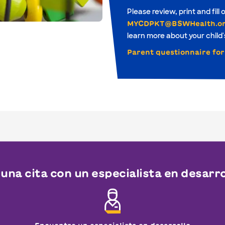
Please review, print and fill
MYCDPKT@BSWHealth.o
learn more about your child's
Parent questionnaire fo
na cita con un especialista en desarrol