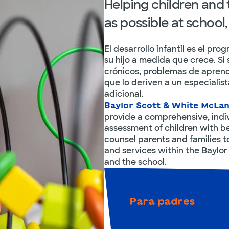
Helping children and 
as possible at scho
El desarrollo infantil es el pro
su hijo a medida que crece. S
crónicos, problemas de aprendi
que lo deriven a un especialis
adicional.
Baylor Scott & White McLan
provide a comprehensive, ind
assessment of children with b
counsel parents and families 
and services within the Baylo
and the school.
Para padres