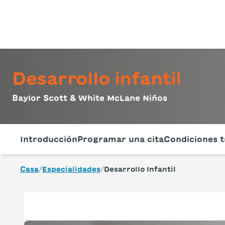
Desarrollo infantil
Baylor Scott & White McLane Niños
Utilice esta navegación para saltar rápidamente a difere
Introducción
Programar una cita
Condiciones t
/
/
Casa
Especialidades
Desarrollo Infantil