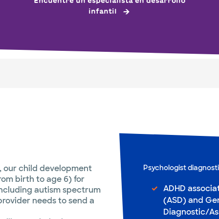
Encuentre un especialista en desarrollo
infantil
, our child development
Psychologist diagnost
rom birth to age 6) for
ADHD associat
including autism spectrum
(ASD) and Gen
 provider needs to send a
Diagnostic/As