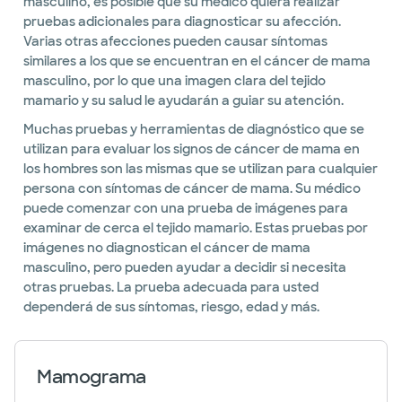
masculino, es posible que su médico quiera realizar
del higado
pruebas adicionales para diagnosticar su afección.
Varias otras afecciones pueden causar síntomas
Obesidad
similares a los que se encuentran en el cáncer de mama
Exposición
masculino, por lo que una imagen clara del tejido
a la
mamario y su salud le ayudarán a guiar su atención.
radiación
Muchas pruebas y herramientas de diagnóstico que se
utilizan para evaluar los signos de cáncer de mama en
Condiciones
los hombres son las mismas que se utilizan para cualquier
testiculares
persona con síntomas de cáncer de mama. Su médico
puede comenzar con una prueba de imágenes para
examinar de cerca el tejido mamario. Estas pruebas por
imágenes no diagnostican el cáncer de mama
masculino, pero pueden ayudar a decidir si necesita
otras pruebas. La prueba adecuada para usted
dependerá de sus síntomas, riesgo, edad y más.
Mamograma