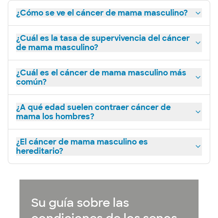
DIRECCIONES
972.520.9950
¿Cómo se ve el cáncer de mama masculino?
¿Cuál es la tasa de supervivencia del cáncer
de mama masculino?
Centro de imágenes Baylor Scott &
White - Rockwall
¿Cuál es el cáncer de mama masculino más
1005 W Ralph Hall Parkway, Suite 121, Rockwall,
común?
TX, 75032
DIRECCIONES
972.520.9700
¿A qué edad suelen contraer cáncer de
mama los hombres?
¿El cáncer de mama masculino es
hereditario?
Centro de imágenes para mujeres
Baylor Scott & White Richardson
1410 E Renner Rd Ste 250, Richardson, TX, 75082-
2227
DIRECCIONES
214.442.7050
Su guía sobre las