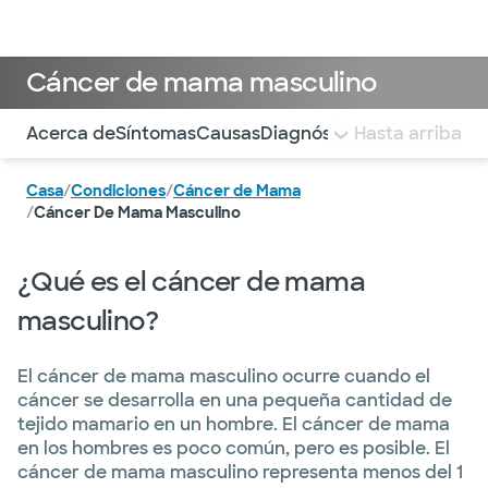
Médicos & Especialistas
Ubicaciones
Servicios & Tratami
Cáncer de mama masculino
Utilice esta navegación para saltar rápidamente a difere
Acerca de
Síntomas
Causas
Diagnóstico
Hasta arriba
Opciones de t
Casa
/
Condiciones
/
Cáncer de Mama
/
Cáncer De Mama Masculino
¿Qué es el cáncer de mama
masculino?
El cáncer de mama masculino ocurre cuando el
cáncer se desarrolla en una pequeña cantidad de
tejido mamario en un hombre. El cáncer de mama
en los hombres es poco común, pero es posible. El
cáncer de mama masculino representa menos del 1