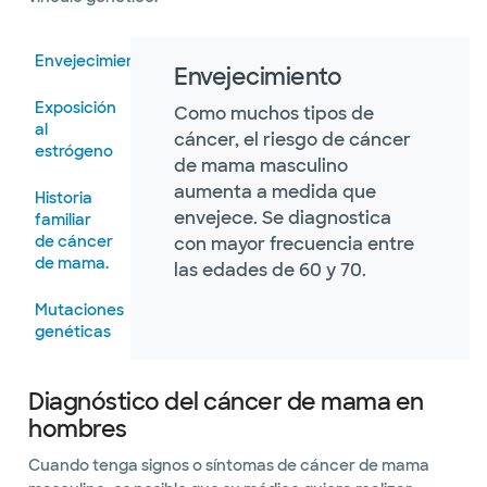
Envejecimiento
Envejecimiento
Exposición
Como muchos tipos de
al
cáncer, el riesgo de cáncer
estrógeno
de mama masculino
aumenta a medida que
Historia
envejece. Se diagnostica
familiar
de cáncer
con mayor frecuencia entre
de mama.
las edades de 60 y 70.
Mutaciones
genéticas
Síndrome
Diagnóstico del cáncer de mama en
de
klinefelter
hombres
Cuando tenga signos o síntomas de cáncer de mama
Enfermedad