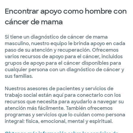
Encontrar apoyo como hombre con
Centro de imágenes para mujeres
cáncer de mama
Baylor Scott & White - Irving
2001 N Macarthur Blvd, Mob 1, Suite 250, Irving,
TX, 75061
Si tiene un diagnóstico de cáncer de mama
DIRECCIONES
972.990.4270
masculino, nuestro equipo le brinda apoyo en cada
paso de su atención y recuperación. Ofrecemos
varios recursos de apoyo para el cáncer, incluidos
grupos de apoyo para el cáncer disponibles para
cualquier persona con un diagnóstico de cáncer y
Centro de imágenes para mujeres
sus familias.
Baylor Scott & White - Las Colinas
(Macarthur & I-635)
Nuestros asesores de pacientes y servicios de
440 W Lyndon B Johnson Fwy, Irving, TX, 75063
trabajo social están aquí para conectarlo con los
DIRECCIONES
972.990.5650
recursos que necesita para ayudarlo a navegar su
atención más fácilmente. También ofrecemos
programas y servicios que lo cuidan como persona
integral: física, emocional, mental y espiritual.
Centro de Imágenes para Mujeres