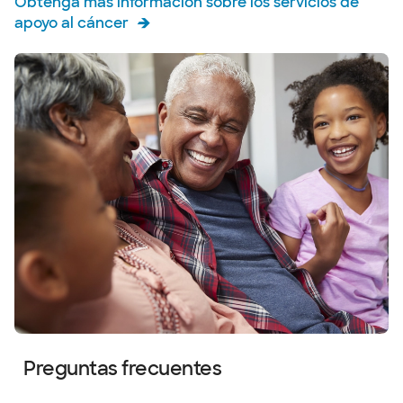
Obtenga más información sobre los servicios de
Baylor Scott & White - Grapevine
apoyo al cáncer
1631 Lancaster Dr, Suite 130, Grapevine, TX,
76051
DIRECCIONES
817.329.2501
Centro de imágenes para mujeres
Baylor Scott & White - Plano
4716 Alliance Blvd, Plano, TX, 75093
DIRECCIONES
469.814.4400
Centro de Imágenes Baylor Scott &
Preguntas frecuentes
White - Wylie
2300 Fm 544, Suite 110, Wylie, TX, 75098