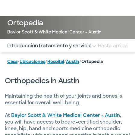
Médicos & Especialistas
Ubicaciones
Servicios & Tratami
Ortopedía
Baylor Scott & White Medical Center - Austin
Utilice esta navegación para saltar rápidamente a difere
Introducción
Tratamiento y servicios
PREGUNTAS MÁS
Hasta arriba
Casa
/
Ubicaciones
/
Hospital
/
Austin
/
Ortopedía
Orthopedics in Austin
Maintaining the health of your joints and bones is
essential for overall well-being.
At
Baylor Scott & White Medical Center - Austin
,
you will have access to board-certified shoulder,
knee, hip, hand and sports medicine orthopedic