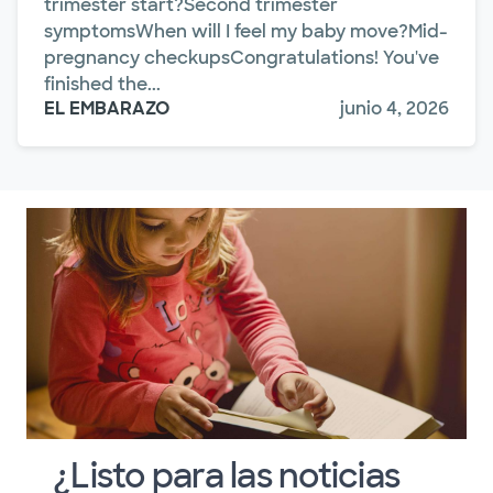
trimester start?Second trimester
symptomsWhen will I feel my baby move?Mid-
pregnancy checkupsCongratulations! You've
finished the...
EL EMBARAZO
junio 4, 2026
¿Listo para las noticias