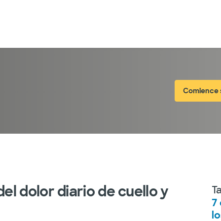
Comience su
l dolor diario de cuello y
T
7
l