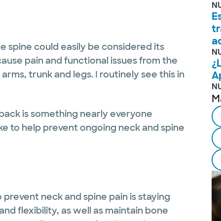
N
E
t
a
he spine could easily be considered its
N
ause pain and functional issues from the
¿
ms, trunk and legs. I routinely see this in
A
N
M
he back is something nearly everyone
ke to help prevent ongoing neck and spine
 prevent neck and spine pain is staying
and flexibility, as well as maintain bone