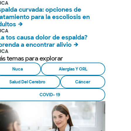
UCA
spalda curvada: opciones de
ratamiento para la escoliosis en
dultos
UCA
La tos causa dolor de espalda?
prenda a encontrar alivio
UCA
ás temas para explorar
Nuca
Alergias Y ORL
Salud Del Cerebro
Cáncer
COVID- 19