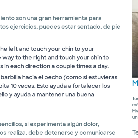
miento son una gran herramienta para
stos ejercicios, puedes estar sentado, de pie
the left and touch your chin to your
e way to the right and touch your chin to
 in each direction a couple times a day.
a barbilla hacia el pecho (como si estuvieras
M
ta 10 veces. Esto ayuda a fortalecer los
ello y ayuda a mantener una buena
To
mé
My
un
ncillos, si experimenta algún dolor,
T
os realiza, debe detenerse y comunicarse