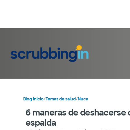
Blog Inicio
/
Temas de salud
/
Nuca
6 maneras de deshacerse de
espalda