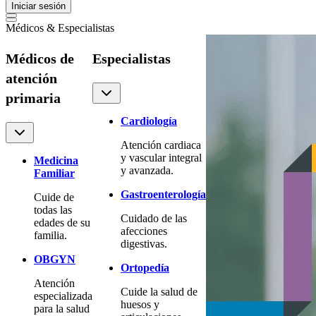
Iniciar sesión
Médicos & Especialistas
Médicos de
Especialistas
atención
primaria
Cardiología
Atención cardiaca
y vascular integral
Medicina
y avanzada.
Familiar
Gastroenterología
Cuide de
todas las
Cuidado de las
edades de su
afecciones
familia.
digestivas.
OBGYN
Ortopedía
Atención
Cuide la salud de
especializada
huesos y
para la salud