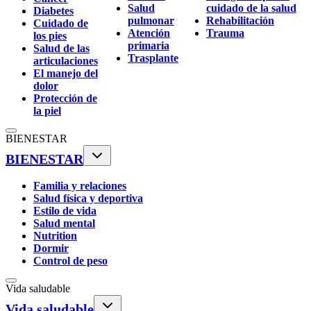
Salud
cuidado de la salud
Diabetes
pulmonar
Rehabilitación
Cuidado de
Atención
Trauma
los pies
primaria
Salud de las
Trasplante
articulaciones
El manejo del
dolor
Protección de
la piel
BIENESTAR
BIENESTAR
Familia y relaciones
Salud física y deportiva
Estilo de vida
Salud mental
Nutrition
Dormir
Control de peso
Vida saludable
Vida saludable