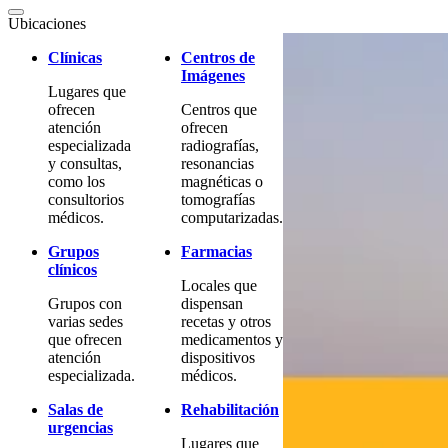
Ubicaciones
Clínicas
Centros de
Imágenes
Lugares que
ofrecen
Centros que
atención
ofrecen
especializada
radiografías,
y consultas,
resonancias
como los
magnéticas o
consultorios
tomografías
médicos.
computarizadas.
Grupos
Farmacias
clínicos
Locales que
Grupos con
dispensan
varias sedes
recetas y otros
que ofrecen
medicamentos y
atención
dispositivos
especializada.
médicos.
Salas de
Rehabilitación
urgencias
Lugares que