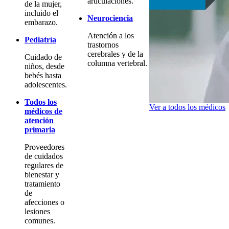
articulaciones.
de la mujer,
incluido el
Neurociencia
embarazo.
Atención a los
Pediatría
trastornos
cerebrales y de la
Cuidado de
columna vertebral.
niños, desde
bebés hasta
adolescentes.
Todos los
Ver a todos los médicos
médicos de
atención
primaria
Proveedores
de cuidados
regulares de
bienestar y
tratamiento
de
afecciones o
lesiones
comunes.