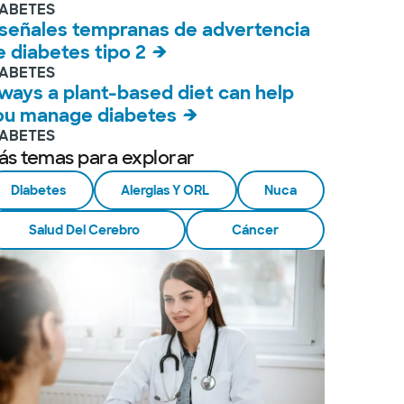
IABETES
 señales tempranas de advertencia
e diabetes tipo 2
IABETES
 ways a plant-based diet can help
ou manage diabetes
IABETES
ás temas para explorar
Diabetes
Alergias Y ORL
Nuca
Salud Del Cerebro
Cáncer