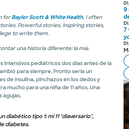
D
9
d
m for
Baylor Scott & White Health
, I often
D
ories. Powerful stories, inspiring stories,
7
ilege to write them.
y
D
ntar una historia diferente: la mía.
M
 intensivos pediátricos dos días antes de la
ambió para siempre. Pronto sería un
nes de insulina, pinchazos en los dedos y
ra mucho para una niña de 11 años. Una
s agujas.
 diabético tipo 1: mi 11 "diaversario",
e diabetes.