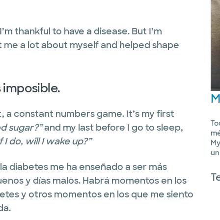
I’m thankful to have a disease. But I’m
t me a lot about myself and helped shape
 imposible.
M
, a constant numbers game. It’s my first
To
od sugar?”
and my last before I go to sleep,
mé
f I do, will I wake up?”
My
un
 la diabetes me ha enseñado a ser más
T
 buenos y días malos. Habrá momentos en los
betes y otros momentos en los que me siento
da.