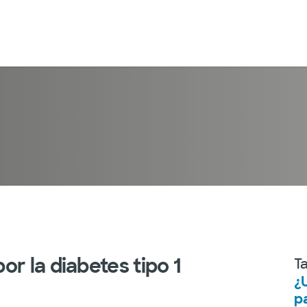
r la diabetes tipo 1
T
¿
p