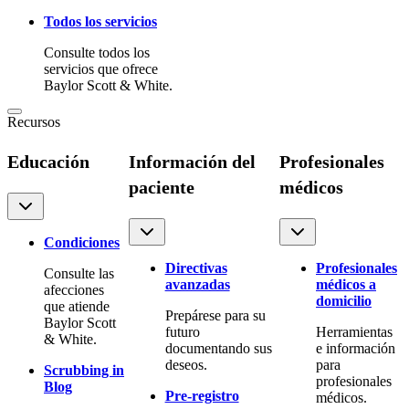
Todos los servicios
Consulte todos los
servicios que ofrece
Baylor Scott & White.
Recursos
Educación
Información del
Profesionales
paciente
médicos
Condiciones
Directivas
Profesionales
Consulte las
avanzadas
médicos a
afecciones
domicilio
que atiende
Prepárese para su
Baylor Scott
futuro
Herramientas
& White.
documentando sus
e información
deseos.
para
Scrubbing in
profesionales
Blog
Pre-registro
médicos.