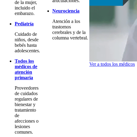
articulaciones.
de la mujer,
incluido el
Neurociencia
embarazo.
Atención a los
Pediatría
trastornos
cerebrales y de la
Cuidado de
columna vertebral.
niños, desde
bebés hasta
adolescentes.
Todos los
Ver a todos los médicos
médicos de
atención
primaria
Proveedores
de cuidados
regulares de
bienestar y
tratamiento
de
afecciones o
lesiones
comunes.