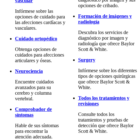
vascular
opciones de cribado.
Infórmese sobre las
Formación de imágenes y
opciones de cuidado para
radiología
las afecciones cardíacas y
vasculares.
Descubra los servicios de
diagnóstico por imagen y
Cuidado ortopédico
radiología que ofrece Baylor
Obtenga opciones de
Scott & White.
cuidados para afecciones
Surgery
articulares y óseas.
Infórmese sobre los diferentes
Neurociencia
tipos de opciones quirúrgicas
Encuentre cuidados
que ofrece Baylor Scott &
avanzados para su
White.
cerebro y columna
Todos los tratamientos y
vertebral.
revisiones
Comprobador de
Consulte todos los
síntomas
tratamientos y pruebas de
Hable de sus síntomas
detección que ofrece Baylor
para encontrar la
Scott & White.
atención adecuada.