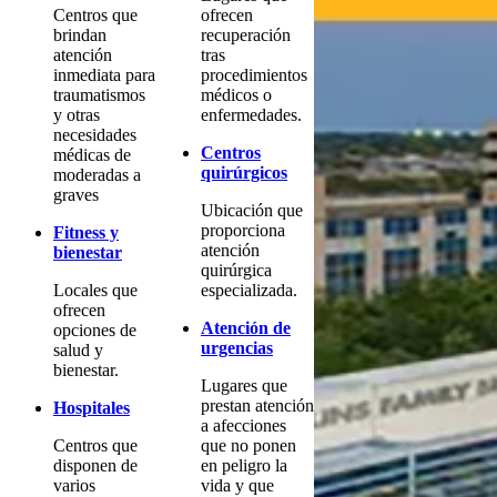
Centros que
ofrecen
brindan
recuperación
atención
tras
inmediata para
procedimientos
traumatismos
médicos o
y otras
enfermedades.
necesidades
Centros
médicas de
quirúrgicos
moderadas a
graves
Ubicación que
proporciona
Fitness y
atención
bienestar
quirúrgica
Locales que
especializada.
ofrecen
Atención de
opciones de
urgencias
salud y
bienestar.
Lugares que
prestan atención
Hospitales
a afecciones
Centros que
que no ponen
disponen de
en peligro la
varios
vida y que