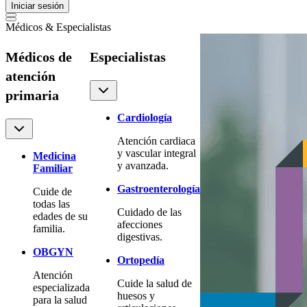
Iniciar sesión
Médicos & Especialistas
Médicos de
Especialistas
atención
primaria
Cardiología
Atención cardiaca
y vascular integral
Medicina
y avanzada.
Familiar
Gastroenterología
Cuide de
todas las
Cuidado de las
edades de su
afecciones
familia.
digestivas.
OBGYN
Ortopedía
Atención
Cuide la salud de
especializada
huesos y
para la salud