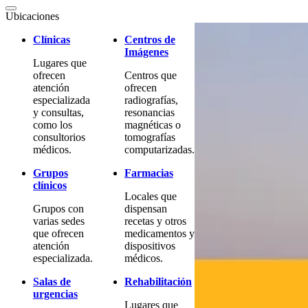
Ubicaciones
Clínicas
Centros de
Imágenes
Lugares que
ofrecen
Centros que
atención
ofrecen
especializada
radiografías,
y consultas,
resonancias
como los
magnéticas o
consultorios
tomografías
médicos.
computarizadas.
Grupos
Farmacias
clínicos
Locales que
Grupos con
dispensan
varias sedes
recetas y otros
que ofrecen
medicamentos y
atención
dispositivos
especializada.
médicos.
Salas de
Rehabilitación
urgencias
Lugares que