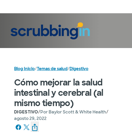
Iniciar sesión
Blog Inicio
/
Temas de salud
/
Digestivo
Cómo mejorar la salud
intestinal y cerebral (al
mismo tiempo)
/
/
DIGESTIVO
Por
Baylor Scott & White Health
agosto 29, 2022