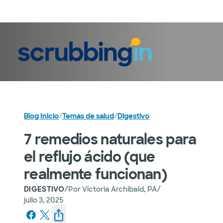
Iniciar sesión
Blog Inicio
/
Temas de salud
/
Digestivo
7 remedios naturales para
el reflujo ácido (que
realmente funcionan)
/
/
DIGESTIVO
Por
Victoria Archibald, PA
julio 3, 2025