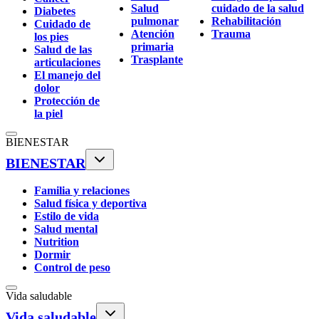
Salud
cuidado de la salud
Diabetes
pulmonar
Rehabilitación
Cuidado de
Atención
Trauma
los pies
primaria
Salud de las
Trasplante
articulaciones
El manejo del
dolor
Protección de
la piel
BIENESTAR
BIENESTAR
Familia y relaciones
Salud física y deportiva
Estilo de vida
Salud mental
Nutrition
Dormir
Control de peso
Vida saludable
Vida saludable