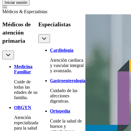
Iniciar sesión
Médicos & Especialistas
Médicos de
Especialistas
atención
primaria
Cardiología
Atención cardiaca
y vascular integral
Medicina
y avanzada.
Familiar
Gastroenterología
Cuide de
todas las
Cuidado de las
edades de su
afecciones
familia.
digestivas.
OBGYN
Ortopedía
Atención
Cuide la salud de
especializada
huesos y
para la salud