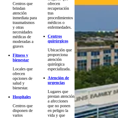
Centros que
ofrecen
brindan
recuperación
atención
tras
inmediata para
procedimientos
traumatismos
médicos o
y otras
enfermedades.
necesidades
Centros
médicas de
quirúrgicos
moderadas a
graves
Ubicación que
proporciona
Fitness y
atención
bienestar
quirúrgica
Locales que
especializada.
ofrecen
Atención de
opciones de
urgencias
salud y
bienestar.
Lugares que
prestan atención
Hospitales
a afecciones
Centros que
que no ponen
disponen de
en peligro la
varios
vida y que