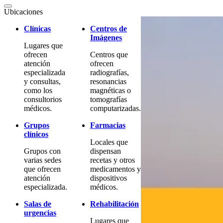
Ubicaciones
Clínicas
Centros de
Imágenes
Lugares que
ofrecen
Centros que
atención
ofrecen
especializada
radiografías,
y consultas,
resonancias
como los
magnéticas o
consultorios
tomografías
médicos.
computarizadas.
Grupos
Farmacias
clínicos
Locales que
Grupos con
dispensan
varias sedes
recetas y otros
que ofrecen
medicamentos y
atención
dispositivos
especializada.
médicos.
Salas de
Rehabilitación
urgencias
Lugares que