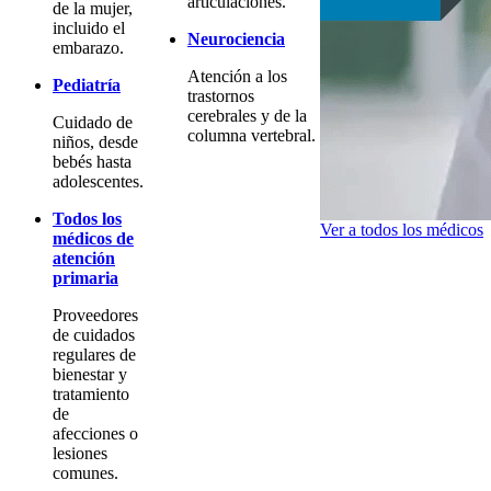
articulaciones.
de la mujer,
incluido el
Neurociencia
embarazo.
Atención a los
Pediatría
trastornos
cerebrales y de la
Cuidado de
columna vertebral.
niños, desde
bebés hasta
adolescentes.
Todos los
Ver a todos los médicos
médicos de
atención
primaria
Proveedores
de cuidados
regulares de
bienestar y
tratamiento
de
afecciones o
lesiones
comunes.