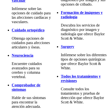
vascular
opciones de cribado.
Infórmese sobre las
Formación de imágenes y
opciones de cuidado para
radiología
las afecciones cardíacas y
vasculares.
Descubra los servicios de
diagnóstico por imagen y
Cuidado ortopédico
radiología que ofrece Baylor
Obtenga opciones de
Scott & White.
cuidados para afecciones
Surgery
articulares y óseas.
Infórmese sobre los diferentes
Neurociencia
tipos de opciones quirúrgicas
Encuentre cuidados
que ofrece Baylor Scott &
avanzados para su
White.
cerebro y columna
Todos los tratamientos y
vertebral.
revisiones
Comprobador de
Consulte todos los
síntomas
tratamientos y pruebas de
Hable de sus síntomas
detección que ofrece Baylor
para encontrar la
Scott & White.
atención adecuada.