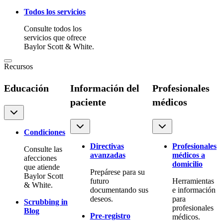
Todos los servicios
Consulte todos los
servicios que ofrece
Baylor Scott & White.
Recursos
Educación
Información del
Profesionales
paciente
médicos
Condiciones
Directivas
Profesionales
Consulte las
avanzadas
médicos a
afecciones
domicilio
que atiende
Prepárese para su
Baylor Scott
futuro
Herramientas
& White.
documentando sus
e información
deseos.
para
Scrubbing in
profesionales
Blog
Pre-registro
médicos.