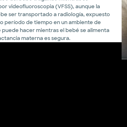
por videofluoroscopia (VFSS), aunque la
debe ser transportado a radiología, expuesto
rto período de tiempo en un ambiente de
e puede hacer mientras el bebé se alimenta
lactancia materna es segura.
M
To
mé
My
un
T