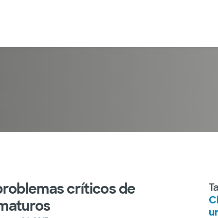
problemas críticos de
T
Ch
ematuros
u