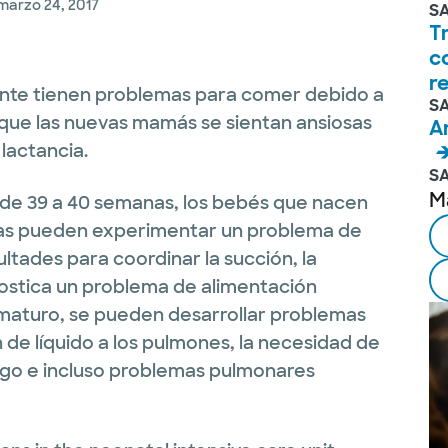
marzo 24, 2017
S
T
c
r
te tienen problemas para comer debido a
S
e que las nuevas mamás se sientan ansiosas
A
 lactancia.
S
M
de 39 a 40 semanas, los bebés que nacen
as pueden experimentar un problema de
ltades para coordinar la succión, la
gnostica un problema de alimentación
maturo, se pueden desarrollar problemas
 de líquido a los pulmones, la necesidad de
ago e incluso problemas pulmonares