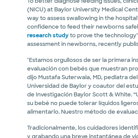
To better diagnose feeding issues, clinic
(NICU) at Baylor University Medical Cen
way to assess swallowing in the hospital
confidence to feed their newborns safe
research study
to prove the technology’
assessment in newborns, recently publish
"Estamos orgullosos de ser la primera in
evaluación con bebés que muestran prob
dijo Mustafa Suterwala, MD, pediatra de
Universidad de Baylor y coautor del estud
de Investigación Baylor Scott & White.
su bebé no puede tolerar líquidos ligero
alimentarlo. Nuestro método de evaluaci
Tradicionalmente, los cuidadores identi
y grabando una breve instantánea de vi