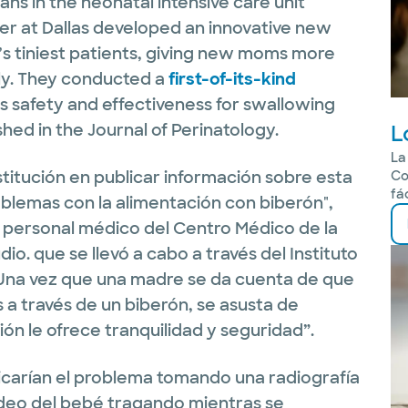
ians in the neonatal intensive care unit
ter at Dallas developed an innovative new
’s tiniest patients, giving new moms more
ly. They conducted a
first-of-its-kind
s safety and effectiveness for swallowing
L
ed in the Journal of Perinatology.
La
stitución en publicar información sobre esta
Co
fá
lemas con la alimentación con biberón",
l personal médico del Centro Médico de la
io. que se llevó a cabo a través del Instituto
 “Una vez que una madre se da cuenta de que
s a través de un biberón, se asusta de
ón le ofrece tranquilidad y seguridad”.
ficarían el problema tomando una radiografía
deo del bebé tragando mientras se