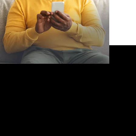
EJOR
tools make it easier
dos tenemos diferentes necesidades de atención
dica. Manéjelos a su manera con la aplicación
BSWHealth. Descargue la aplicación hoy y adopte
 enfoque práctico para su atención médica.
exto
MEJOR
a
88408