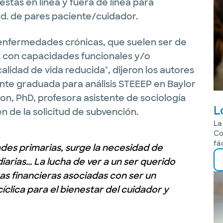
estas en línea y fuera de línea para
d. de pares paciente/cuidador.
enfermedades crónicas, que suelen ser de
s con capacidades funcionales y/o
alidad de vida reducida", dijeron los autores
ante graduada para análisis STEEEP en Baylor
son, PhD, profesora asistente de sociología
L
n de la solicitud de subvención.
La
Co
fá
ades primarias, surge la necesidad de
arias... La lucha de ver a un ser querido
gas financieras asociadas con ser un
clica para el bienestar del cuidador y