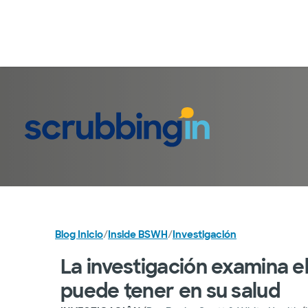
Blog Inicio
/
Inside BSWH
/
Investigación
La investigación examina e
puede tener en su salud