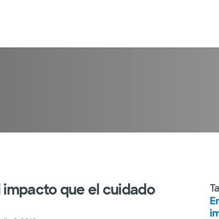
l impacto que el cuidado
T
E
i