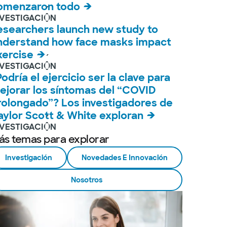
omenzaron todo
NVESTIGACIÓN
esearchers launch new study to
nderstand how face masks impact
xercise
NVESTIGACIÓN
Podría el ejercicio ser la clave para
ejorar los síntomas del “COVID
rolongado”? Los investigadores de
aylor Scott & White exploran
NVESTIGACIÓN
ás temas para explorar
Investigación
Novedades E Innovación
Nosotros