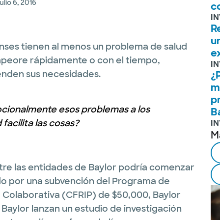
julio 6, 2016
c
I
R
u
enses tienen al menos un problema de salud
e
mpeore rápidamente o con el tiempo,
I
enden sus necesidades.
¿
m
p
cionalmente esos problemas a los
B
facilita las cosas?
I
M
tre las entidades de Baylor podría comenzar
do por una subvención del Programa de
d Colaborativa (CFRIP) de $50,000, Baylor
 Baylor lanzan un estudio de investigación