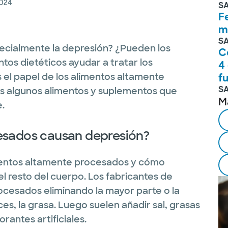
2024
S
F
m
S
specialmente la depresión? ¿Pueden los
C
ntos dietéticos ayudar a tratar los
4
el papel de los alimentos altamente
f
S
s algunos alimentos y suplementos que
M
.
cesados causan depresión?
entos altamente procesados y cómo
el resto del cuerpo. Los fabricantes de
ocesados eliminando la mayor parte o la
eces, la grasa. Luego suelen añadir sal, grasas
rantes artificiales.