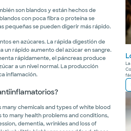
mbién son blandos y están hechos de
blandos con poca fibra o proteína se
as pequeñas se pueden digerir más rápido.
tos en azúcares. La rápida digestión de
a un rápido aumento del azúcar en sangre.
L
umenta rápidamente, el páncreas produce
La
azúcar a un nivel normal. La producción
Co
a inflamación.
fá
antiinflamatorios?
s many chemicals and types of white blood
es to many health problems and conditions,
ession, dementia, wrinkles and loss of