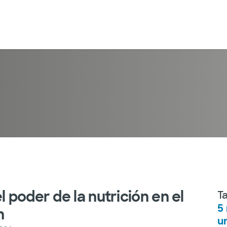
l poder de la nutrición en el
T
5
n
u