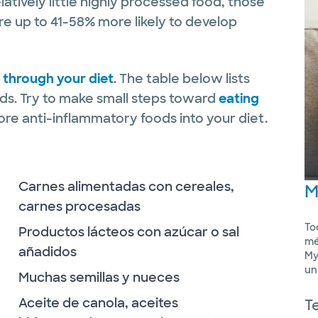
tively little highly processed food, those
re up to 41-58% more likely to develop
 through your diet
. The table below lists
ds. Try to make small steps toward
eating
re anti-inflammatory foods into your diet.
Carnes alimentadas con cereales,
M
carnes procesadas
To
Productos lácteos con azúcar o sal
mé
añadidos
My
un
Muchas semillas y nueces
Aceite de canola, aceites
T