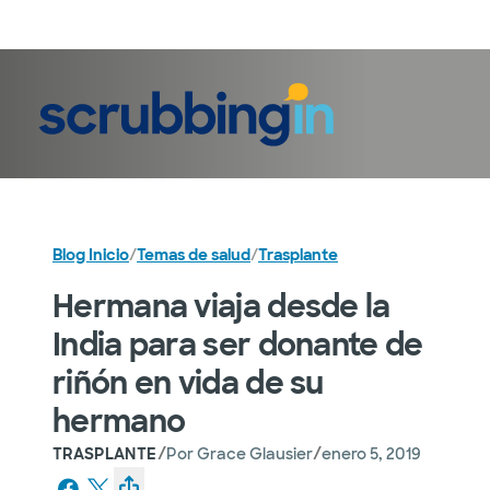
Iniciar sesión
Blog Inicio
/
Temas de salud
/
Trasplante
Hermana viaja desde la
India para ser donante de
riñón en vida de su
hermano
/
/
TRASPLANTE
Por
Grace Glausier
enero 5, 2019