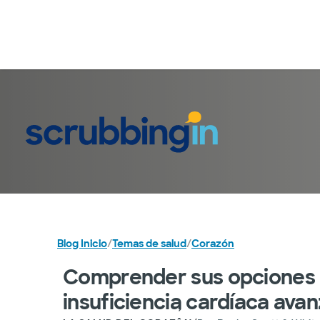
Blog Inicio
/
Temas de salud
/
Corazón
Comprender sus opciones p
insuficiencia cardíaca ava