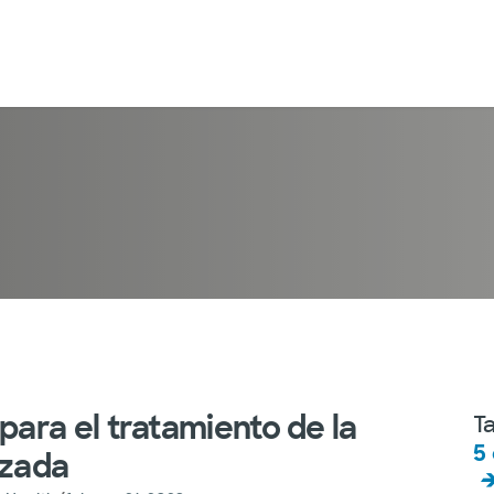
ara el tratamiento de la
T
5
nzada