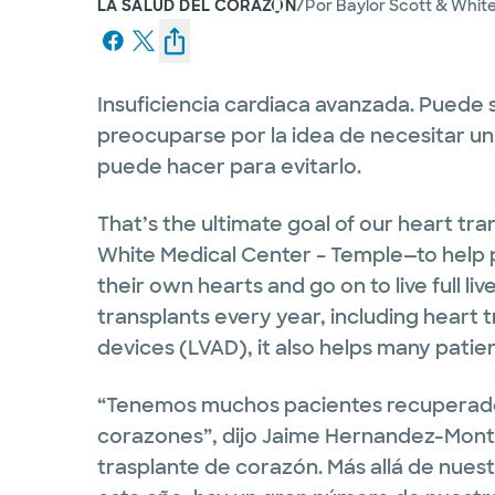
/
LA SALUD DEL CORAZÓN
Por
Baylor Scott & Whit
Insuficiencia cardiaca avanzada. Puede 
preocuparse por la idea de necesitar u
puede hacer para evitarlo.
That’s the ultimate goal of our heart tra
White Medical Center ­– Temple—to help p
their own hearts and go on to live full l
transplants every year, including heart t
devices (LVAD), it also helps many patie
“Tenemos muchos pacientes recuperados
corazones”, dijo Jaime Hernandez-Mont
trasplante de corazón. Más allá de nue