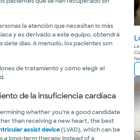
os pacientes que se han recuperado sin
personas la atención que necesitan lo más
rdíaca y es derivado a este equipo, obtendrá
L
s siete días. A menudo, los pacientes son
La
Co
fá
iones de tratamiento y cómo elegir el
d.
nto de la insuficiencia cardíaca
termining whether you’re a good candidate
ather than receiving a new heart, the best
ntricular assist device
(LVAD), which can be
as a long-term therapy instead of a