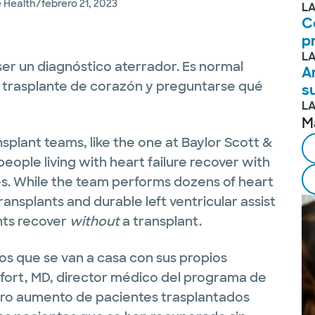
/
e Health
febrero 21, 2023
L
C
p
L
ser un diagnóstico aterrador. Es normal
A
n trasplante de corazón y preguntarse qué
s
L
M
nsplant teams, like the one at Baylor Scott &
eople living with heart failure recover with
ives. While the team performs dozens of heart
ransplants and durable left ventricular assist
nts recover
without
a transplant.
 que se van a casa con sus propios
fort, MD, director médico del programa de
stro aumento de pacientes trasplantados