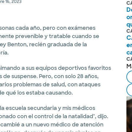
e 16, 2023
C
D
o
q
ersonas cada año, pero con exámenes
C
mente prevenible y tratable cuando se
C
ey Benton, recién graduada de la
e
c
ría.
C
M
imando a sus equipos deportivos favoritos
as de suspense. Pero, con solo 28 años,
rios problemas de salud, con ataques
 de qué los estaba causando.
la escuela secundaria y mis médicos
ado con el control de la natalidad", dijo.
, cambié a un nuevo médico de atención