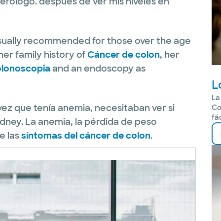
terólogo. después de ver mis niveles en
sually recommended for those over the age
her family history of
Cáncer de colon
, her
lonoscopia
and an endoscopy as
L
La
vez que tenía anemia, necesitaban ver si
Co
fá
ydney. La anemia, la pérdida de peso
e las
síntomas del cáncer de colon
.