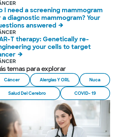
ÁNCER
o I need a screening mammogram
r a diagnostic mammogram? Your
uestions answered
ÁNCER
AR-T therapy: Genetically re-
ngineering your cells to target
ancer
ÁNCER
ás temas para explorar
Cáncer
Alergias Y ORL
Nuca
Salud Del Cerebro
COVID- 19