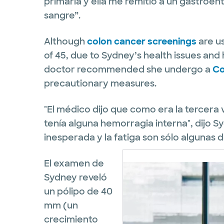
primaria y ella me remitió a un gastroen
sangre”.
Although
colon cancer screenings
are u
of 45, due to Sydney’s health issues and 
doctor recommended she undergo a
Co
precautionary measures.
"El médico dijo que como era la tercera 
tenía alguna hemorragia interna", dijo S
inesperada y la fatiga son sólo algunas d
El examen de
Sydney reveló
un pólipo de 40
mm (un
crecimiento