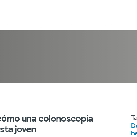
 cómo una colonoscopia
T
D
sta joven
h