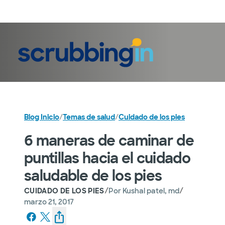
Iniciar sesión
Blog Inicio
/
Temas de salud
/
Cuidado de los pies
6 maneras de caminar de
puntillas hacia el cuidado
saludable de los pies
/
/
CUIDADO DE LOS PIES
Por
Kushal patel, md
marzo 21, 2017