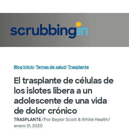
Iniciar sesión
Blog Inicio
/
Temas de salud
/
Trasplante
El trasplante de células de
los islotes libera a un
adolescente de una vida
de dolor crónico
/
/
TRASPLANTE
Por
Baylor Scott & White Health
enero 31, 2020