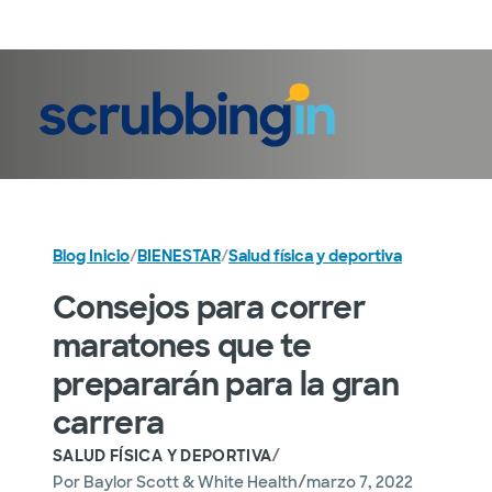
Iniciar sesión
Blog Inicio
/
BIENESTAR
/
Salud física y deportiva
Consejos para correr
maratones que te
prepararán para la gran
carrera
/
SALUD FÍSICA Y DEPORTIVA
/
Por
Baylor Scott & White Health
marzo 7, 2022