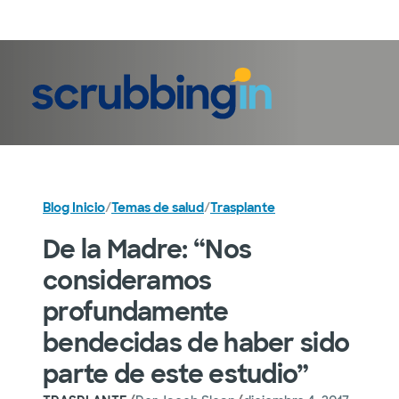
Iniciar sesión
Blog Inicio
/
Temas de salud
/
Trasplante
De la Madre: “Nos
consideramos
profundamente
bendecidas de haber sido
parte de este estudio”