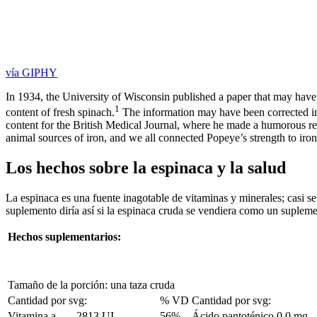
vía GIPHY
In 1934, the University of Wisconsin published a paper that may have e
1
content of fresh spinach.
The information may have been corrected in
content for the British Medical Journal, where he made a humorous ref
animal sources of iron, and we all connected Popeye’s strength to iron
Los hechos sobre la espinaca y la salud
La espinaca es una fuente inagotable de vitaminas y minerales; casi se
suplemento diría así si la espinaca cruda se vendiera como un supleme
Hechos suplementarios:
Tamaño de la porción: una taza cruda
Cantidad por svg:
% VD
Cantidad por svg:
Vitamina a
2813 UI
56%
Ácido pantoténico
0.0 mg