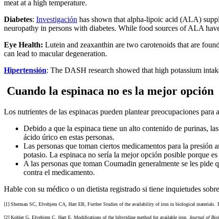
meat at a high temperature.
Diabetes
:
Investigación
has shown that alpha-lipoic acid (ALA) supple
neuropathy in persons with diabetes. While food sources of ALA have n
Eye Health:
Lutein and zeaxanthin are two carotenoids that are foun
can lead to macular degeneration.
Hipertensión
: The DASH research showed that high potassium intake
Cuando la espinaca no es la mejor opción
Los nutrientes de las espinacas pueden plantear preocupaciones para 
Debido a que la espinaca tiene un alto contenido de purinas, la
ácido úrico en estas personas.
Las personas que toman ciertos medicamentos para la presión art
potasio. La espinaca no sería la mejor opción posible porque es
A las personas que toman Coumadin generalmente se les pide que
contra el medicamento.
Hable con su médico o un dietista registrado si tiene inquietudes sob
[1] Sherman SC, Elvehjem CA, Hart EB, Further Studies of the availability of iron in biological materials.
[2] Kohler G, Elvehjem C, Hart E, Modifications of the bibyridine method for available iron.
Journal of Bio