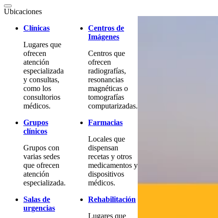
Ubicaciones
Clínicas
Centros de
Imágenes
Lugares que
ofrecen
Centros que
atención
ofrecen
especializada
radiografías,
y consultas,
resonancias
como los
magnéticas o
consultorios
tomografías
médicos.
computarizadas.
Grupos
Farmacias
clínicos
Locales que
Grupos con
dispensan
varias sedes
recetas y otros
que ofrecen
medicamentos y
atención
dispositivos
especializada.
médicos.
Salas de
Rehabilitación
urgencias
Lugares que