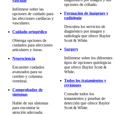
vascular
opciones de cribado.
Infórmese sobre las
Formación de imágenes y
opciones de cuidado para
radiología
las afecciones cardíacas y
vasculares.
Descubra los servicios de
diagnóstico por imagen y
Cuidado ortopédico
radiología que ofrece Baylor
Obtenga opciones de
Scott & White.
cuidados para afecciones
Surgery
articulares y óseas.
Infórmese sobre los diferentes
Neurociencia
tipos de opciones quirúrgicas
Encuentre cuidados
que ofrece Baylor Scott &
avanzados para su
White.
cerebro y columna
Todos los tratamientos y
vertebral.
revisiones
Comprobador de
Consulte todos los
síntomas
tratamientos y pruebas de
Hable de sus síntomas
detección que ofrece Baylor
para encontrar la
Scott & White.
atención adecuada.