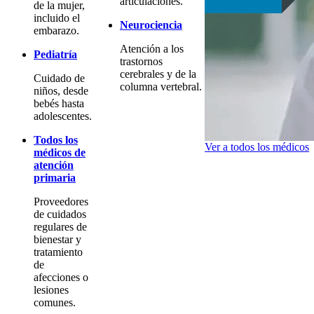
articulaciones.
de la mujer,
incluido el
Neurociencia
embarazo.
Atención a los
Pediatría
trastornos
cerebrales y de la
Cuidado de
columna vertebral.
niños, desde
bebés hasta
adolescentes.
Todos los
Ver a todos los médicos
médicos de
atención
primaria
Proveedores
de cuidados
regulares de
bienestar y
tratamiento
de
afecciones o
lesiones
comunes.