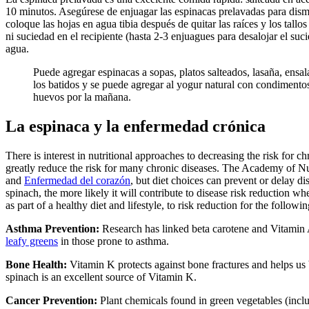
10 minutos. Asegúrese de enjuagar las espinacas prelavadas para dismin
coloque las hojas en agua tibia después de quitar las raíces y los tal
ni suciedad en el recipiente (hasta 2-3 enjuagues para desalojar el su
agua.
Puede agregar espinacas a sopas, platos salteados, lasaña, ensa
los batidos y se puede agregar al yogur natural con condimento
huevos por la mañana.
La espinaca y la enfermedad crónica
There is interest in nutritional approaches to decreasing the risk for c
greatly reduce the risk for many chronic diseases. The Academy of Nutr
and
Enfermedad del corazón
, but diet choices can prevent or delay di
spinach, the more likely it will contribute to disease risk reduction wh
as part of a healthy diet and lifestyle, to risk reduction for the followi
Asthma Prevention:
Research has linked beta carotene and Vitamin 
leafy greens
in those prone to asthma.
Bone Health:
Vitamin K protects against bone fractures and helps us 
spinach is an excellent source of Vitamin K.
Cancer Prevention:
Plant chemicals found in green vegetables (inc