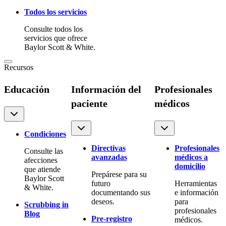
Todos los servicios
Consulte todos los
servicios que ofrece
Baylor Scott & White.
Recursos
Educación
Información del
Profesionales
paciente
médicos
Condiciones
Directivas
Profesionales
Consulte las
avanzadas
médicos a
afecciones
domicilio
que atiende
Prepárese para su
Baylor Scott
futuro
Herramientas
& White.
documentando sus
e información
deseos.
para
Scrubbing in
profesionales
Blog
Pre-registro
médicos.