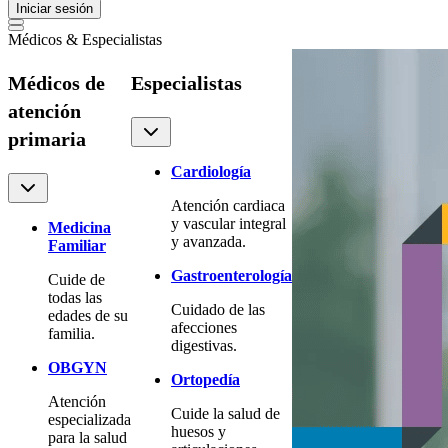
Iniciar sesión
Médicos & Especialistas
Médicos de
Especialistas
atención
primaria
Cardiología
Atención cardiaca
y vascular integral
Medicina
y avanzada.
Familiar
Gastroenterología
Cuide de
todas las
Cuidado de las
edades de su
afecciones
familia.
digestivas.
OBGYN
Ortopedía
Atención
Cuide la salud de
especializada
huesos y
para la salud