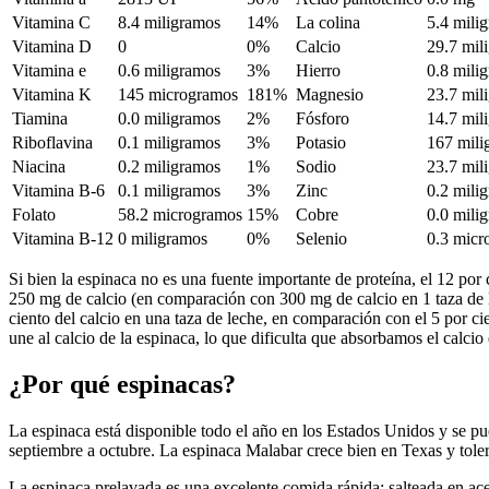
Vitamina C
8.4 miligramos
14%
La colina
5.4 mili
Vitamina D
0
0%
Calcio
29.7 mil
Vitamina e
0.6 miligramos
3%
Hierro
0.8 mili
Vitamina K
145 microgramos
181%
Magnesio
23.7 mil
Tiamina
0.0 miligramos
2%
Fósforo
14.7 mil
Riboflavina
0.1 miligramos
3%
Potasio
167 mili
Niacina
0.2 miligramos
1%
Sodio
23.7 mil
Vitamina B-6
0.1 miligramos
3%
Zinc
0.2 mili
Folato
58.2 microgramos
15%
Cobre
0.0 mili
Vitamina B-12
0 miligramos
0%
Selenio
0.3 micr
Si bien la espinaca no es una fuente importante de proteína, el 12 por 
250 mg de calcio (en comparación con 300 mg de calcio en 1 taza de le
ciento del calcio en una taza de leche, en comparación con el 5 por cie
une al calcio de la espinaca, lo que dificulta que absorbamos el calcio 
¿Por qué espinacas?
La espinaca está disponible todo el año en los Estados Unidos y se 
septiembre a octubre. La espinaca Malabar crece bien en Texas y tolera
La espinaca prelavada es una excelente comida rápida: salteada en acei