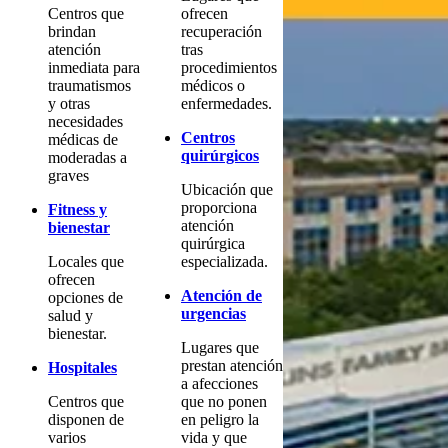
Centros que
ofrecen
brindan
recuperación
atención
tras
inmediata para
procedimientos
traumatismos
médicos o
y otras
enfermedades.
necesidades
Centros
médicas de
quirúrgicos
moderadas a
graves
Ubicación que
proporciona
Fitness y
atención
bienestar
quirúrgica
Locales que
especializada.
ofrecen
Atención de
opciones de
urgencias
salud y
bienestar.
Lugares que
prestan atención
Hospitales
a afecciones
Centros que
que no ponen
disponen de
en peligro la
varios
vida y que