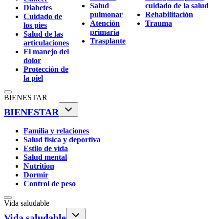
Salud
cuidado de la salud
Diabetes
pulmonar
Rehabilitación
Cuidado de
Atención
Trauma
los pies
primaria
Salud de las
Trasplante
articulaciones
El manejo del
dolor
Protección de
la piel
BIENESTAR
BIENESTAR
Familia y relaciones
Salud física y deportiva
Estilo de vida
Salud mental
Nutrition
Dormir
Control de peso
Vida saludable
Vida saludable