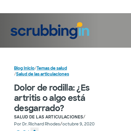
Iniciar sesión
Blog Inicio
/
Temas de salud
/
Salud de las articulaciones
Dolor de rodilla: ¿Es
artritis o algo está
desgarrado?
/
SALUD DE LAS ARTICULACIONES
/
Por
Dr. Richard Rhodes
octubre 9, 2020