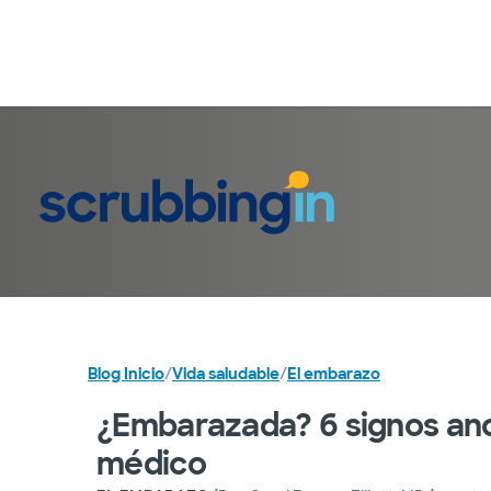
Blog Inicio
/
Vida saludable
/
El embarazo
¿Embarazada? 6 signos ano
médico