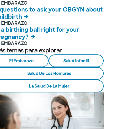
L EMBARAZO
 questions to ask your OBGYN about
hildbirth
L EMBARAZO
 a birthing ball right for your
regnancy?
L EMBARAZO
ás temas para explorar
El Embarazo
Salud Infantil
Salud De Los Hombres
La Salud De La Mujer