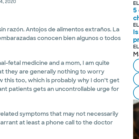
4, 2020
E
5
c
E
n razón. Antojos de alimentos extraños. La
Is
 embarazadas conocen bien algunos o todos
p
E
M
al-fetal medicine and a mom, I am quite
hat they are generally nothing to worry
this too, which is probably why I don’t get
nt patients gets an uncontrollable urge for
related symptoms that may not necessarily
rrant at least a phone call to the doctor