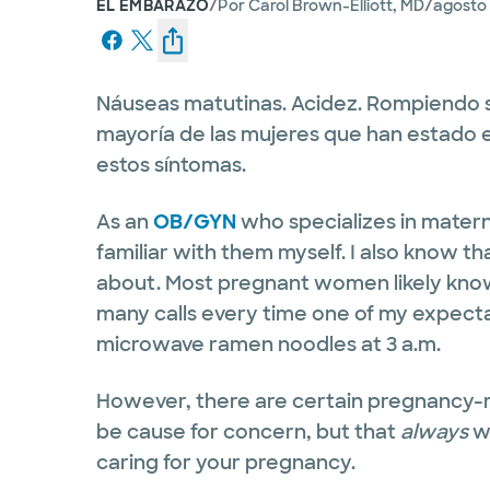
/
/
EL EMBARAZO
Por
Carol Brown-Elliott, MD
agosto 
Náuseas matutinas. Acidez. Rompiendo si
mayoría de las mujeres que han estado
estos síntomas.
As an
OB/GYN
who specializes in matern
familiar with them myself. I also know t
about. Most pregnant women likely know 
many calls every time one of my expecta
microwave ramen noodles at 3 a.m.
However, there are certain pregnancy-
be cause for concern, but that
always
wa
caring for your pregnancy.