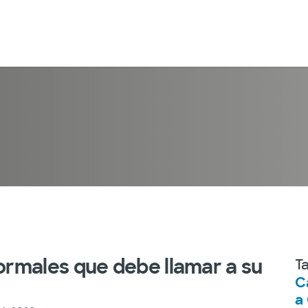
rmales que debe llamar a su
T
C
a