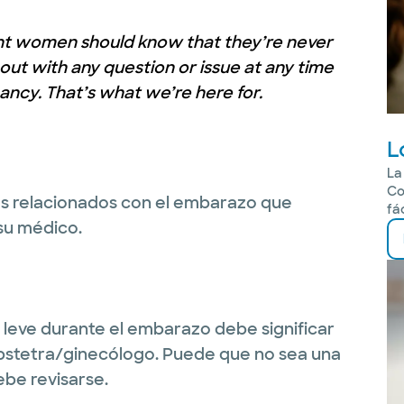
ant women should know that they’re never
 out with
any
question or issue at
any
time
ancy. That’s what we’re here for.
L
La
Co
as relacionados con el embarazo que
fá
su médico.
leve durante el embarazo debe significar
obstetra/ginecólogo. Puede que no sea una
ebe revisarse.